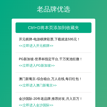
遥想公瑾当年，小乔初嫁了，雄姿英发。
羽扇纶巾，谈笑间，樯橹灰飞烟灭。
故国神游，多情应笑我，早生华发。
人生如梦，一尊还酹江月。